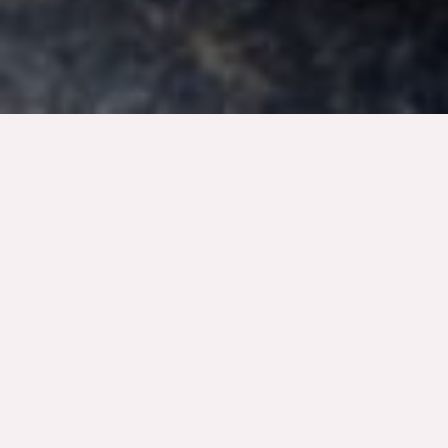
Bienvenue
Je suis Doha et j’aide les adultes et les enfants à
mieux connaître leurs besoins pour retrouver
sérénité et bien-être au quotidien.Vous
découvrirez que le plus important n’est pas ce
que vous mangez mais pourquoi et comment
vous mangez. profitez d’un accompagnement
complet pour vous aider à atteindre vos objectifs
quels qu’ils soient : remise en forme, perte de
poids, prise de poids, amélioration de la digestion,